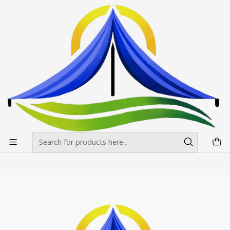
Envíos gratis desde $500.000 en Santiago
Read more
Home
Toldos
Toldos 3x4,5 Fierro Blanco Reforzado
Toldos 3x4,5 Fierro Blanco Reforzado
Filters
+7
|
RPCH
Toldos 3x4,5 Fierro Blanco Reforzado
$0 CLP
from