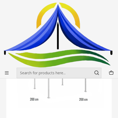
Envíos gratis desde $500.000 en Santiago
Read more
Home
Toldos
Toldos Aluminio Hex
Toldos Aluminio Hexagonales 2x2 Colores