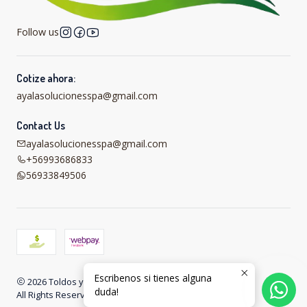
Follow us
Cotize ahora:
ayalasolucionesspa@gmail.com
Contact Us
ayalasolucionesspa@gmail.com
+56993686833
56933849506
Escribenos si tienes alguna
2026 Toldos y carpas online .
duda!
All Rights Reserved.
Powered by Jumpseller
.