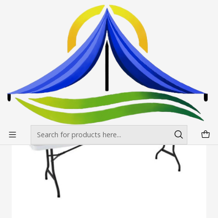
Envíos gratis desde $500.000 en Santiago
Read more
Home
Mesas, manteles y sillas
Mesas
Mesa Maleta 240 cm Plegable