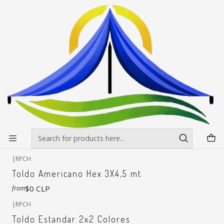
Envíos gratis desde $500.000 en Santiago
Read more
Home
Toldos
Toldos
Filters
+7
|
Toldos 3x3 Fierro blanco Reforzado
$0 CLP
from
+6
|
RPCH
Toldo Americano Hex 3X4,5 mt
$0 CLP
from
+7
|
RPCH
Toldo Estandar 2x2 Colores