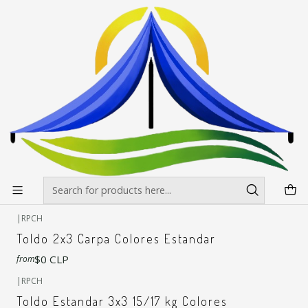
Envíos gratis desde $500.000 en Santiago
Read more
Home
Toldos
Toldos Estandar
Toldos Estandar
Filters
+7
|
RPCH
Toldo Estandar 2x2 Colores
$48.800 CLP
+7
|
RPCH
Toldo 2x3 Carpa Colores Estandar
$0 CLP
from
+3
|
RPCH
Toldo Estandar 3x3 15/17 kg Colores