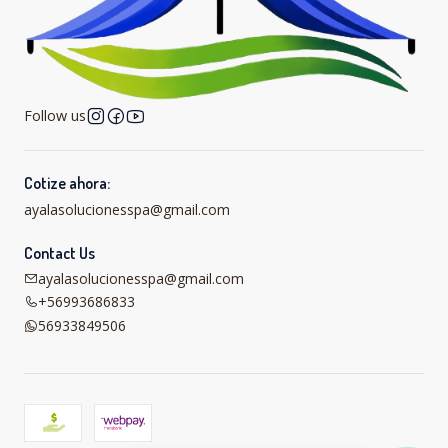
Follow us
Cotize ahora:
ayalasolucionesspa@gmail.com
Contact Us
ayalasolucionesspa@gmail.com
+56993686833
56933849506