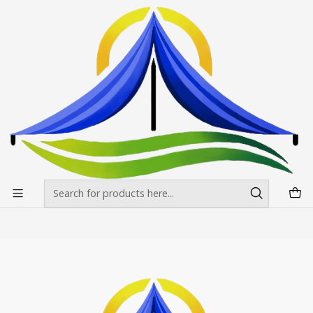
Envíos gratis desde $500.000 en Santiago
Read more
Home
Toldos
Cenefas Toldos 2X3
Cenefas Toldos 2X3
Filters
|
Fabricación Nacional
Cenefas Toldos 2X3
$54.500 CLP