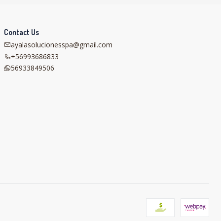
Contact Us
ayalasolucionesspa@gmail.com
+56993686833
56933849506