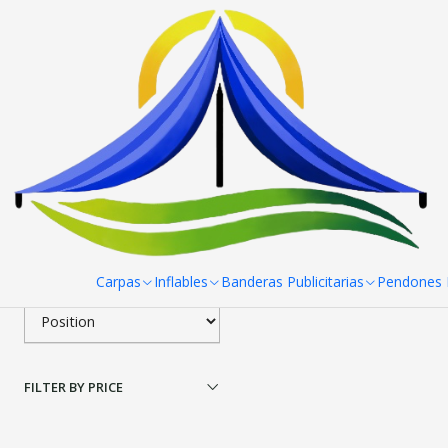
Home
Toldos
Cenefa de Toldos 3x4,5 mt
Filter products
|
Fabricación Nacional
Cenefas para Toldos 3x
1-1 of 1 products
Apply filters
$0 CLP
from
SORT BY
Carpas
Inflables
Banderas Publicitarias
Pendones R
FILTER BY PRICE