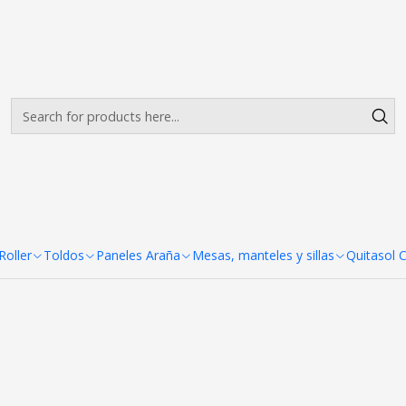
Envíos gratis desde $500.000 en Santiago
Read more
Cenefa de Toldos 3x4,5 mt
4,5 mt
oller
Toldos
Paneles Araña
Mesas, manteles y sillas
Quitasol 