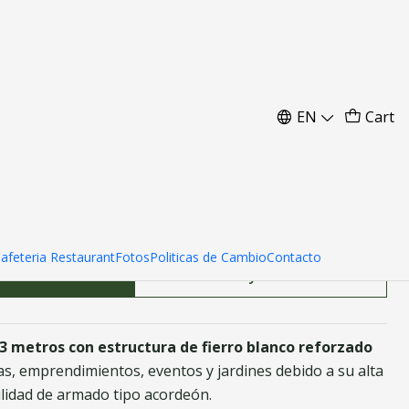
erro blanco Reforzado
EN
Cart
Cafeteria Restaurant
Fotos
Politicas de Cambio
Contacto
d to Cart
Buy now
3 metros con estructura de fierro blanco reforzado
ias, emprendimientos, eventos y jardines debido a su alta
cilidad de armado tipo acordeón.