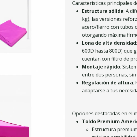
Características principales 
Estructura sólida
: A d
kg), las versiones refo
acero/fierro con tubos 
otorgando máxima firmez
Lona de alta densidad
600D hasta 800D) que gar
cuentan con filtro de p
Montaje rápido
: Siste
entre dos personas, sin
Regulación de altura
:
adaptarse a tus necesid
Opciones destacadas en el 
Toldo Premium Americ
Estructura premium