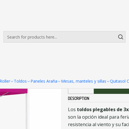
Envíos gratis desde $500.000 en Santiago
Read more
 Fierro blanco Reforzado
|
Toldos 3x3 Fi
COLORES DISPONIBLES
oller
Toldos
Paneles Araña
Mesas, manteles y sillas
Quitasol 
Ad
Quantity
DESCRIPTION
Los
toldos plegables de 3x
son la opción ideal para fer
resistencia al viento y su fa