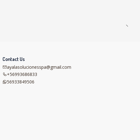
Contact Us
ayalasolucionesspa@gmail.com
+56993686833
56933849506