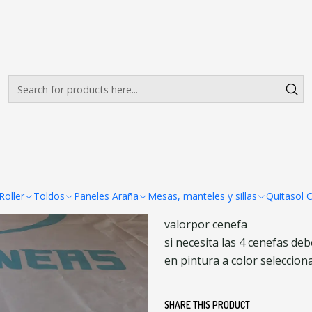
Envíos gratis desde $500.000 en Santiago
Read more
Cenefa
|
Impresiones Se
Add t
Quantity
DESCRIPTION
Impresion en una cenefa a u
oller
Toldos
Paneles Araña
Mesas, manteles y sillas
Quitasol 
valorpor cenefa
si necesita las 4 cenefas deb
en pintura a color seleccion
SHARE THIS PRODUCT