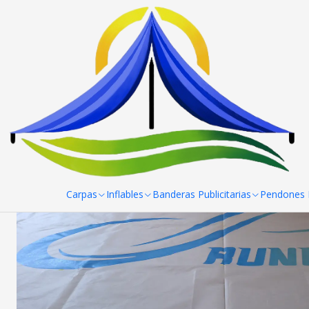
Home
Trabajos hechos
Impresiones Serigrafia 1 color en 1 
Carpas
Inflables
Banderas Publicitarias
Pendones R