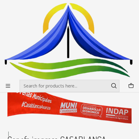
Envíos gratis desde $500.000 en Santiago
Read more
Home
Trabajos hechos
Cenefa impresa CASABLANCA Adhesion velcro
|