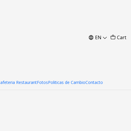
EN
Cart
d to Cart
Buy now
Cafeteria Restaurant
Fotos
Politicas de Cambio
Contacto