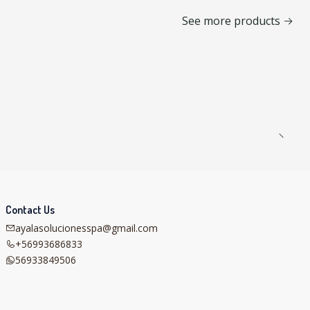
See more products
Contact Us
ayalasolucionesspa@gmail.com
+56993686833
56933849506