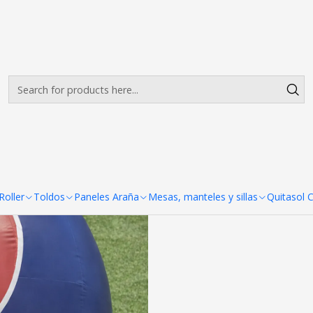
Envíos gratis desde $500.000 en Santiago
Read more
|
Pera Inflable
Ad
Quantity
SHARE THIS PRODUCT
oller
Toldos
Paneles Araña
Mesas, manteles y sillas
Quitasol 