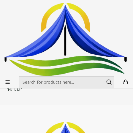
Envíos gratis desde $500.000 en Santiago
Read more
Home
Impresiones
Toldos
Toldos de Madera de 2.00x2.00
Toldos de Madera de 2.00x2.00
Filters
|
Toldos Feria Madera
$0 CLP