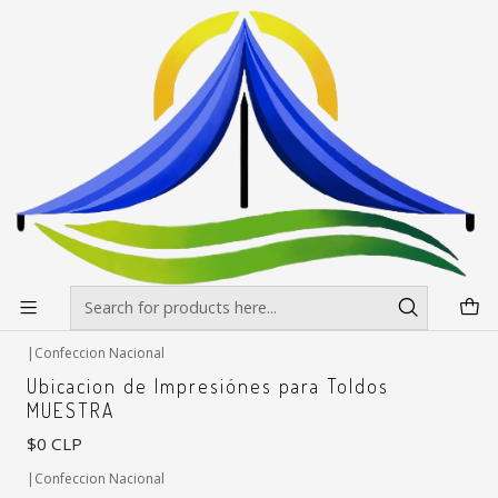
Envíos gratis desde $500.000 en Santiago
Read more
Home
Impresiones
Impresiones
Filters
|
Impresion Full Color para Toldos 3x3
$28.900 CLP
|
Confeccion Nacional
Ubicacion de Impresiónes para Toldos
MUESTRA
$0 CLP
|
Confeccion Nacional