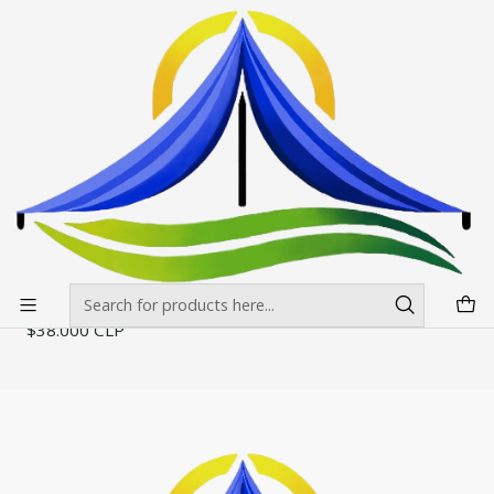
Envíos gratis desde $500.000 en Santiago
Read more
Home
Impresiones
Toldos
Paredes 2x2 y 3x3 mt (1m2 aprox.)
Paredes 2x2 y 3x3 mt (1m2 aprox.)
Filters
|
Confeccion Nacional
Impresiones en Laterales 1 m2
$38.000 CLP