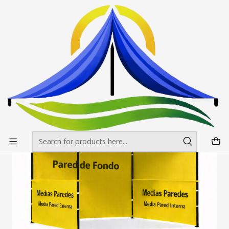
Envíos gratis desde $500.000 en Santiago
Read more
Home
Impresiones
Ubicacion de Impresiónes para Toldos MUESTRA