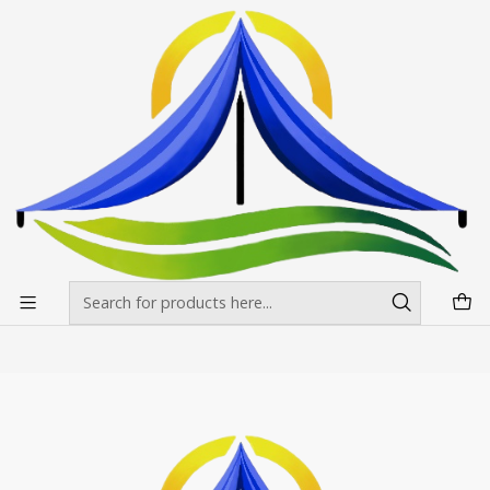
Envíos gratis desde $500.000 en Santiago
Read more
Home
Pendones Roller
Pendon Roller 200x300
Pendon Roller 200x300
Filters
|
Pendones Roller 300 x 200 mt
$359.000 CLP