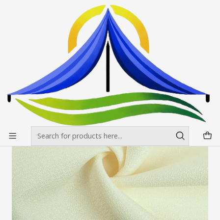
Envíos gratis desde $500.000 en Santiago
Read more
Home
Mesas, manteles y sillas
Manteles
Mantel Granite de 3 mt Ancho x Largo 3.5 m ( otros largos
cotizar)