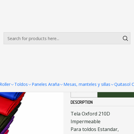
Envíos gratis desde $500.000 en Santiago
Read more
a Toldos 3x4.5 mt Estandar
|
Lateral para T
COLORES DISPONIBLES
oller
Toldos
Paneles Araña
Mesas, manteles y sillas
Quitasol 
Ad
Quantity
DESCRIPTION
Tela Oxford 210D
Impermeable
Para toldos Estandar,