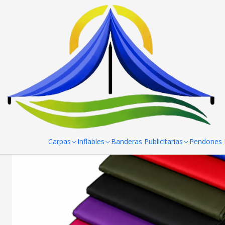
Home
Toldos
Accesorios para Toldos / laterales
Lateral par
Carpas
Inflables
Banderas Publicitarias
Pendones R