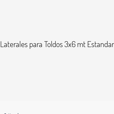
Laterales para Toldos 3x6 mt Estanda
+7