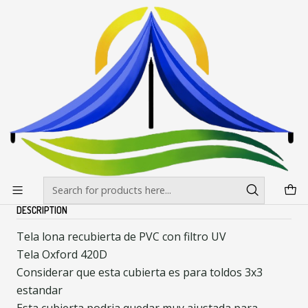
Envíos gratis desde $500.000 en Santiago
Read more
Home
Toldos
Cubiertas para Toldos
Cubierta para Toldos 3x3 Estandar
Cubierta para Toldos 3x3 Estandar
|
Cubierta para Toldos 3x3 Estandar
Add to Cart
Buy now
Quantity
DESCRIPTION
Tela lona recubierta de PVC con filtro UV
Tela Oxford 420D
Considerar que esta cubierta es para toldos 3x3
estandar