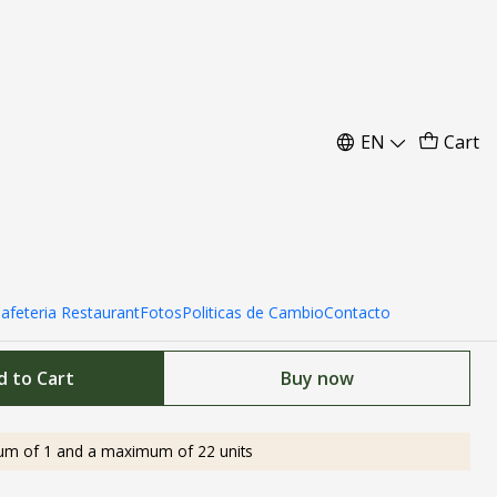
 10x5 mt con conexion
EN
Cart
Cafeteria Restaurant
Fotos
Politicas de Cambio
Contacto
d to Cart
Buy now
um of 1 and a maximum of 22 units