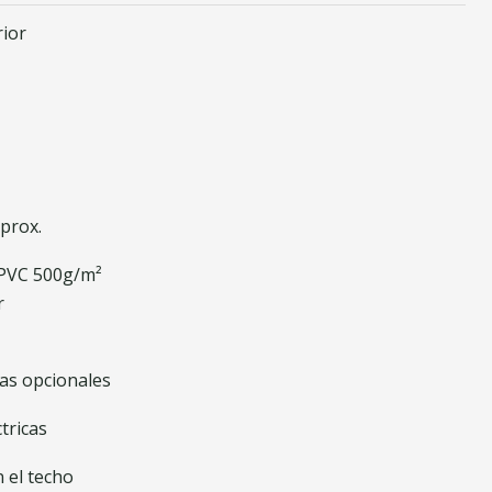
rior
aprox.
 PVC 500g/m²
r
nas opcionales
tricas
n el techo