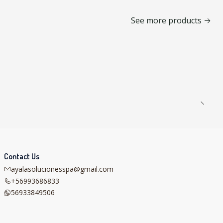
See more products
Contact Us
ayalasolucionesspa@gmail.com
+56993686833
56933849506