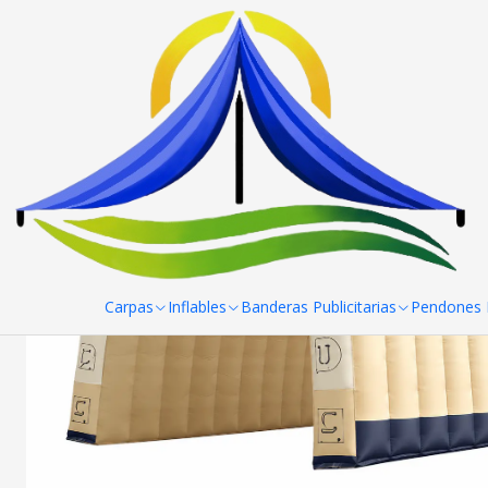
Home
Inflables
domos
Carpa Inflable 10x5 mt con conexion
Carpas
Inflables
Banderas Publicitarias
Pendones R