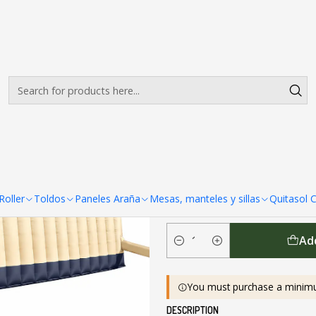
Envíos gratis desde $500.000 en Santiago
Read more
 electrica
|
Carpa Inflable
electrica
COLORES DISPONIBLES
oller
Toldos
Paneles Araña
Mesas, manteles y sillas
Quitasol 
Ad
Quantity
You must purchase a minim
DESCRIPTION