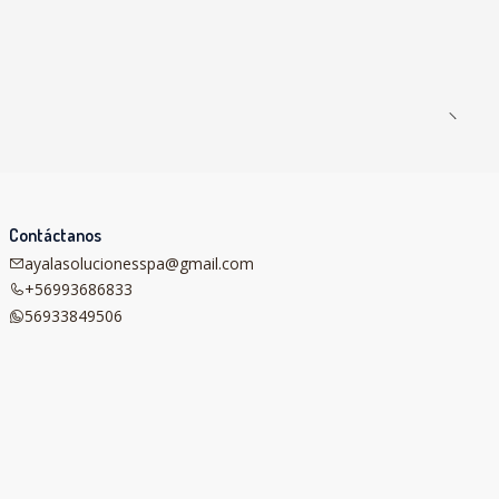
Contáctanos
ayalasolucionesspa@gmail.com
+56993686833
56933849506