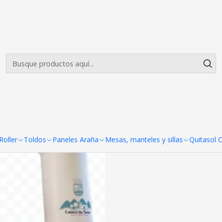
Envíos gratis desde $500.000 en Santiago
Leer más
 MT
|
ARCO META C
Agreg
Cantidad
COMPARTIR ESTE PRODUCTO
oller
Toldos
Paneles Araña
Mesas, manteles y sillas
Quitasol 