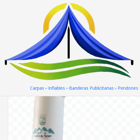
Inicio
Trabajos hechos
ARCO META CALERA DE TANGO 6X4X1
Carpas
Inflables
Banderas Publicitarias
Pendones R